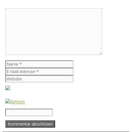
Kommentar
Name
E-
Mail-
Website
Adresse
CAPTCHA Code
*