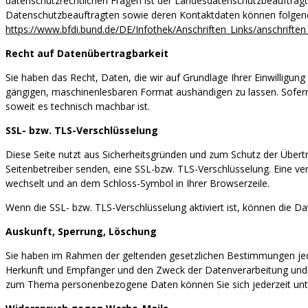
datenschutzrechtlichen Fragen ist der Landesdatenschutzbeauftragt
Datenschutzbeauftragten sowie deren Kontaktdaten können folg
https://www.bfdi.bund.de/DE/Infothek/Anschriften_Links/anschriften
Recht auf Datenübertragbarkeit
Sie haben das Recht, Daten, die wir auf Grundlage Ihrer Einwilligung 
gängigen, maschinenlesbaren Format aushändigen zu lassen. Sofern S
soweit es technisch machbar ist.
SSL- bzw. TLS-Verschlüsselung
Diese Seite nutzt aus Sicherheitsgründen und zum Schutz der Übertra
Seitenbetreiber senden, eine SSL-bzw. TLS-Verschlüsselung. Eine ver
wechselt und an dem Schloss-Symbol in Ihrer Browserzeile.
Wenn die SSL- bzw. TLS-Verschlüsselung aktiviert ist, können die Da
Auskunft, Sperrung, Löschung
Sie haben im Rahmen der geltenden gesetzlichen Bestimmungen jede
Herkunft und Empfänger und den Zweck der Datenverarbeitung und g
zum Thema personenbezogene Daten können Sie sich jederzeit un